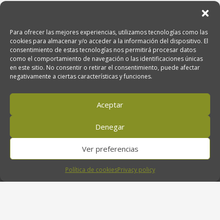
Para ofrecer las mejores experiencias, utilizamos tecnologías como las
cookies para almacenar y/o acceder a la información del dispositivo. El
Venta de Aceite de Oliva Ecológico
consentimiento de estas tecnologías nos permitirá procesar datos
como el comportamiento de navegación o las identificaciones únicas
Oro del Desierto, Ctra. Nacional 340, km. 474. 04200 Tabernas (Almería),
en este sitio. No consentir o retirar el consentimiento, puede afectar
Andalucía, España
negativamente a ciertas características y funciones.
Aceptar
950 611 707
Denegar
orodeldesierto@orodeldesierto.com
Ver preferencias
Política de cookies
Privacy policy