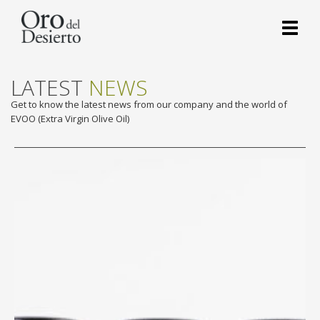
Toggl
naviga
LATEST
NEWS
Get to know the latest news from our company and the world of
EVOO (Extra Virgin Olive Oil)