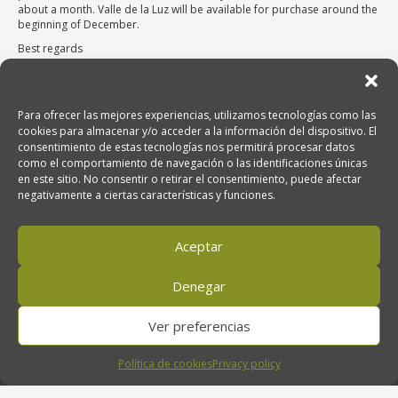
about a month. Valle de la Luz will be available for purchase around the
beginning of December.
Best regards
Para ofrecer las mejores experiencias, utilizamos tecnologías como las
cookies para almacenar y/o acceder a la información del dispositivo. El
consentimiento de estas tecnologías nos permitirá procesar datos
como el comportamiento de navegación o las identificaciones únicas
Venta de Aceite de Oliva Ecológico
en este sitio. No consentir o retirar el consentimiento, puede afectar
Oro del Desierto, Ctra. Nacional 340, km. 474. 04200 Tabernas (Almería),
negativamente a ciertas características y funciones.
Andalucía, España
Aceptar
950 611 707
Denegar
Ver preferencias
orodeldesierto@orodeldesierto.com
Política de cookies
Privacy policy