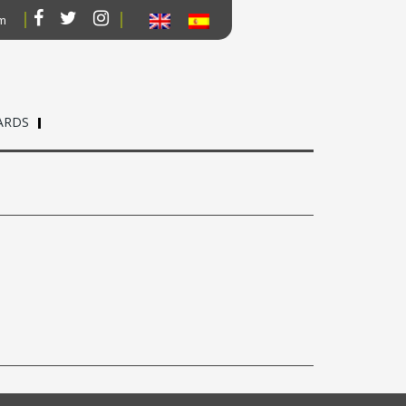
om
ARDS