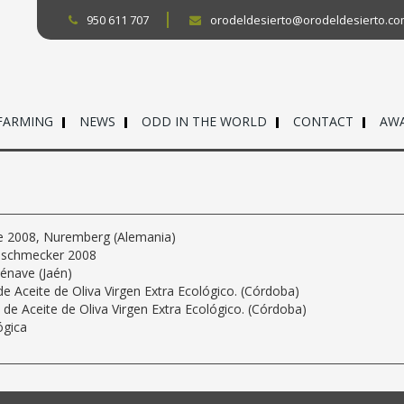
950 611 707
orodeldesierto@orodeldesierto.c
FARMING
NEWS
ODD IN THE WORLD
CONTACT
AW
ize 2008, Nuremberg (Alemania)
inschmecker 2008
énave (Jaén)
e Aceite de Oliva Virgen Extra Ecológico. (Córdoba)
 de Aceite de Oliva Virgen Extra Ecológico. (Córdoba)
ógica