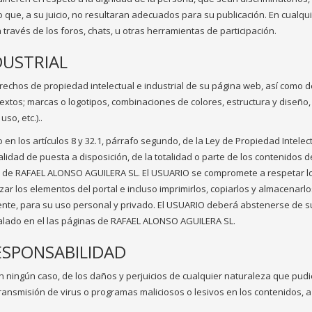
ca o que, a su juicio, no resultaran adecuados para su publicación. En cua
través de los foros, chats, u otras herramientas de participación.
DUSTRIAL
erechos de propiedad intelectual e industrial de su página web, así como d
textos; marcas o logotipos, combinaciones de colores, estructura y diseñ
o, etc.)..
 en los artículos 8 y 32.1, párrafo segundo, de la Ley de Propiedad Intel
dalidad de puesta a disposición, de la totalidad o parte de los contenidos 
ión de RAFAEL ALONSO AGUILERA SL. El USUARIO se compromete a respetar lo
ar los elementos del portal e incluso imprimirlos, copiarlos y almacenarl
nte, para su uso personal y privado. El USUARIO deberá abstenerse de supr
talado en el las páginas de RAFAEL ALONSO AGUILERA SL.
ESPONSABILIDAD
ningún caso, de los daños y perjuicios de cualquier naturaleza que pudie
la transmisión de virus o programas maliciosos o lesivos en los contenido