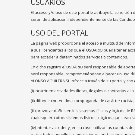
USUARIOS
El acceso y/o uso de este portal le atribuye la condició
serán de aplicación independientemente de las Condicio
USO DEL PORTAL
La página web proporciona el acceso a multitud de infor
a sus licenciantes a los que el USUARIO pueda tener acc
para acceder a determinados servicios o contenidos.
En dicho registro el USUARIO será responsable de aporta
será responsable, comprometiéndose a hacer un uso dili
ALONSO AGUILERA SL
ofrece a través de su portal y con 
(i) incurrir en actividades ilícitas, ilegales o contrarias a 
(ii) difundir contenidos o propaganda de carácter racist
(iii) provocar daños en los sistemas físicos y lógicos d
cualesquiera otros sistemas físicos o lógicos que sean
(iv) intentar acceder y, en su caso, utilizar las cuenta
retirar todos aquellos comentarios y aportaciones que vu