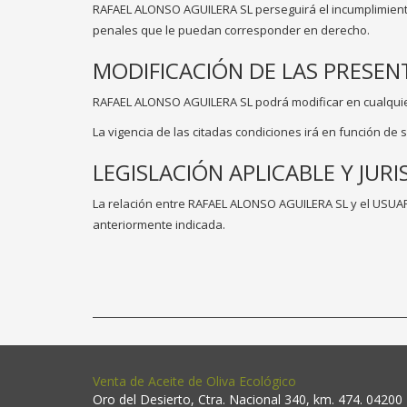
RAFAEL ALONSO AGUILERA SL perseguirá el incumplimiento d
penales que le puedan corresponder en derecho.
MODIFICACIÓN DE LAS PRESEN
RAFAEL ALONSO AGUILERA SL podrá modificar en cualqui
La vigencia de las citadas condiciones irá en función d
LEGISLACIÓN APLICABLE Y JURI
La relación entre RAFAEL ALONSO AGUILERA SL y el USUARI
anteriormente indicada.
Venta de Aceite de Oliva Ecológico
Oro del Desierto, Ctra. Nacional 340, km. 474. 04200