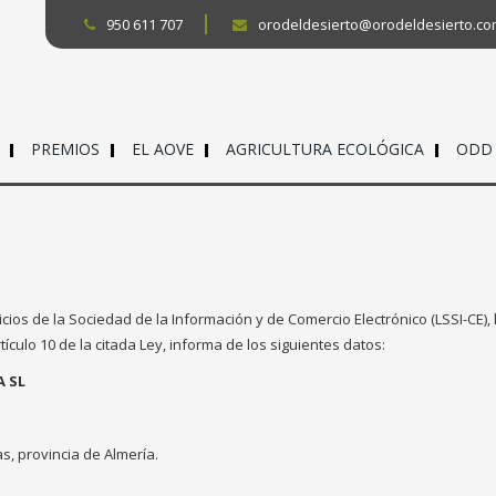
950 611 707
orodeldesierto@orodeldesierto.c
PREMIOS
EL AOVE
AGRICULTURA ECOLÓGICA
ODD
icios de la Sociedad de la Información y de Comercio Electrónico (LSSI-CE),
rtículo 10 de la citada Ley, informa de los siguientes datos:
A SL
s, provincia de Almería.