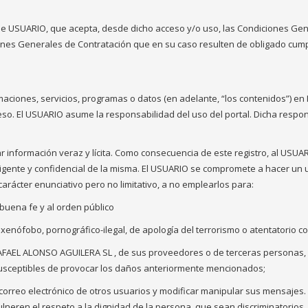
n de USUARIO, que acepta, desde dicho acceso y/o uso, las Condiciones Ge
nes Generales de Contratación que en su caso resulten de obligado cump
maciones, servicios, programas o datos (en adelante, “los contenidos”) e
eso. El USUARIO asume la responsabilidad del uso del portal. Dicha respon
r información veraz y lícita. Como consecuencia de este registro, al USU
gente y confidencial de la misma. El USUARIO se compromete a hacer un 
carácter enunciativo pero no limitativo, a no emplearlos para:
la buena fe y al orden público
a, xenófobo, pornográfico-ilegal, de apología del terrorismo o atentatorio
e RAFAEL ALONSO AGUILERA SL
, de sus proveedores o de terceras personas, in
 susceptibles de provocar los daños anteriormente mencionados;
s de correo electrónico de otros usuarios y modificar manipular sus mensaj
lneren el respeto a la dignidad de la persona, que sean discriminatorios,