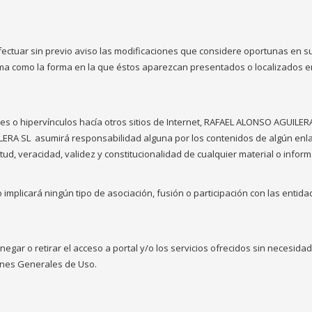
tuar sin previo aviso las modificaciones que considere oportunas en su p
sma como la forma en la que éstos aparezcan presentados o localizados en
es o hipervínculos hacía otros sitios de Internet, RAFAEL ALONSO AGUILER
LERA SL
asumirá responsabilidad alguna por los contenidos de algún enlac
plitud, veracidad, validez y constitucionalidad de cualquier material o inf
 implicará ningún tipo de asociación, fusión o participación con las entid
egar o retirar el acceso a portal y/o los servicios ofrecidos sin necesidad
ones Generales de Uso.