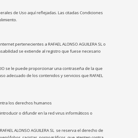
nerales de Uso aquí reflejadas. Las citadas Condiciones
limiento.
n Internet pertenecientes a RAFAEL ALONSO AGUILERA SL o
sabilidad se extiende al registro que fuese necesario
ARIO se le puede proporcionar una contraseña de la que
uso adecuado de los contenidos y servicios que RAFAEL
 contra los derechos humanos
troducir o difundir en la red virus informáticos o
es. RAFAEL ALONSO AGUILERA SL
se reserva el derecho de
 xenófobos, racistas, pornográficos, que atenten contra