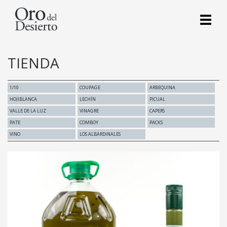
Toggl
naviga
TIENDA
1/10
COUPAGE
ARBEQUINA
HOJIBLANCA
LECHÍN
PICUAL
VALLE DE LA LUZ
VINAGRE
CAPERS
PATE
COMBOY
PACKS
VINO
LOS ALBARDINALES