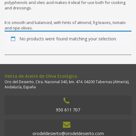
polyphenols and oleic acid makes it ideal for use both for cooking
and dressings.
It is smooth and balanced, with hints of almond, fig leaves, tomato
and ripe olives.
No products were found matching your selection.
Venta de Aceite de Oliva Ecológico
Oro del Desierto, Ctra. Nacional 340, km. 474. 04200 Tabernas (Almería),
Andalucía, España
950 611 707
orodeldesierto@orodeldesierto.com