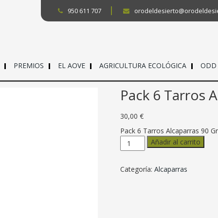
950 611 707
orodeldesierto@orodeldesi
PREMIOS
EL AOVE
AGRICULTURA ECOLÓGICA
ODD
Pack 6 Tarros A
30,00
€
Pack 6 Tarros Alcaparras 90 Gr
Pack
Añadir al carrito
6
Tarros
Alcaparras
Categoría:
Alcaparras
90
Grs.
cantidad