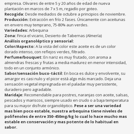
empresa. Olivares de entre 5 y 20 años de edad de nueva
plantación en marcos de 7 x 5 m, regadío por goteo.
Recogida:
Desde mediados de octubre a principios de noviembre.
Producción:
Extracción en frío 2 fases. Únicamente con aceitunas
en envero muy temprano, 75-80% aun verdes.
Variedades:
Arbequina
Zona:
Finca el vicario, Desierto de Tabernas (Almería)
Análisis organoléptico y sensorial:
Color/Aspecto:
A la vista del color este aceite es de un color
dorado intenso, con reflejos verdes, filtrado.
Perfume/bouquet:
En nariz es muy frutado, con aroma a
almendras frescas y frutas a media madurez en menor intensidad,
todo en un conjunto armónico.
Sabor/sensación buco-táctil:
En boca es dulce y envolvente, su
amargor es casi nulo y el picor está algo más marcado. Deja una
sensación vegetal impregnada en el paladar muy persistente,
duradero pero agradable.
Maridaje:
Recomendable para postres, naranjas con aceite, salsas,
pescados y mariscos, siempre usado en crudo o a baja temperatura
para su mayor disfrute organoléptico.
Pese a ser una variedad
mas bien poco estable, nuestra arbequina tiene niveles de
polifenoles de entre 350-450mg/kg lo cual lo hace mucho mas
estable en conservación y mas potente de lo habitual en
sabor.