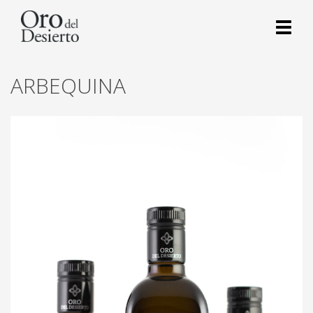
Toggl
naviga
ARBEQUINA