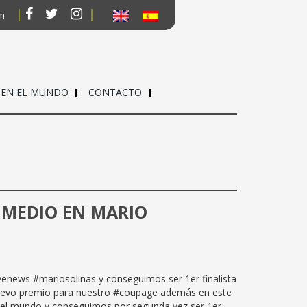
om
 EN EL MUNDO
CONTACTO
 MEDIO EN MARIO
ivenews #mariosolinas y conseguimos ser 1er finalista
uevo premio para nuestro #coupage además en este
del mundo y conseguimos por segunda vez ser 1er