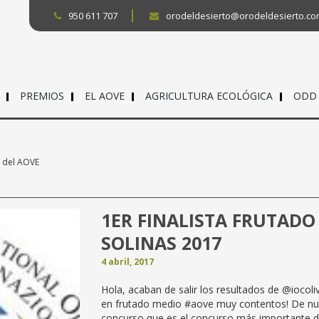
950 611 707
orodeldesierto@orodeldesierto.c
PREMIOS
EL AOVE
AGRICULTURA ECOLÓGICA
ODD
o del AOVE
1ER FINALISTA FRUTADO
SOLINAS 2017
4 abril, 2017
Hola, acaban de salir los resultados de @iocol
en frutado medio #aove muy contentos! De n
concurso que es el concurso más importante 