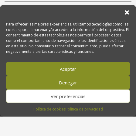
Venta de Aceite de Oliva Ecológico
Para ofrecer las mejores experiencias, utilizamos tecnologías como las
Oro del Desierto, Ctra. Nacional 340, km. 474. 04200 Tabernas (Almería),
cookies para almacenar y/o acceder a la información del dispositivo. El
Andalucía, España
consentimiento de estas tecnologías nos permitirá procesar datos
como el comportamiento de navegación o las identificaciones únicas
en este sitio. No consentir o retirar el consentimiento, puede afectar
negativamente a ciertas características y funciones.
950 611 707
Aceptar
orodeldesierto@orodeldesierto.com
Denegar
Ver preferencias
Política de cookies
Política de privacidad