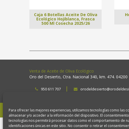
Caja 6 Botellas Aceite De Oliva
H
Ecológico Hojiblanca, Frasca
500 Ml Cosecha 2025/26
Venta de Aceite de Oliva Ecológico
Oro del Desierto, Ctra. Nacional 340, km. 474. 04200
950 611 707
orodeldesierto@orodeldesi
2026 Copyright. Oro del desierto.
Aviso legal
Políti
Para ofrecer las mejores experiencias, utilizamos tecnologías como las c
almacenar y/o acceder a la información del dispositivo. El consentimiento
tecnologías nos permitirá procesar datos como el comportamiento de na
identificaciones únicas en este sitio. No consentir o retirar el consentimi