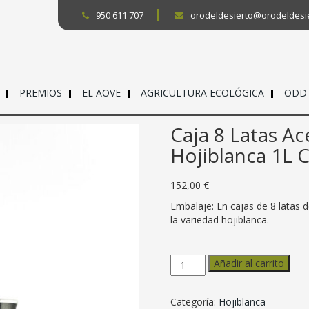
950 611 707
orodeldesierto@orodeldesi
PREMIOS
EL AOVE
AGRICULTURA ECOLÓGICA
ODD
Caja 8 Latas Ac
Hojiblanca 1L 
152,00
€
Embalaje: En cajas de 8 latas de
la variedad hojiblanca.
Caja
Añadir al carrito
8
Latas
Aceite
Categoría:
Hojiblanca