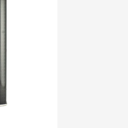
de
Oliva
Ecológico
Hojiblanca
1L
Cosecha
2025/26
cantidad