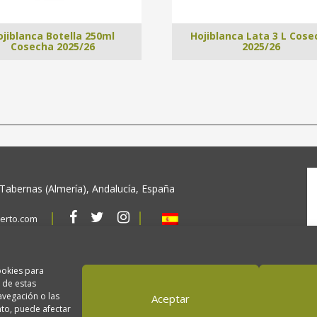
ojiblanca Botella 250ml
Hojiblanca Lata 3 L Cose
Cosecha 2025/26
2025/26
 Tabernas (Almería), Andalucía, España
erto.com
ca de privacidad
Política de cookies
ookies para
 de estas
vegación o las
Aceptar
ento, puede afectar