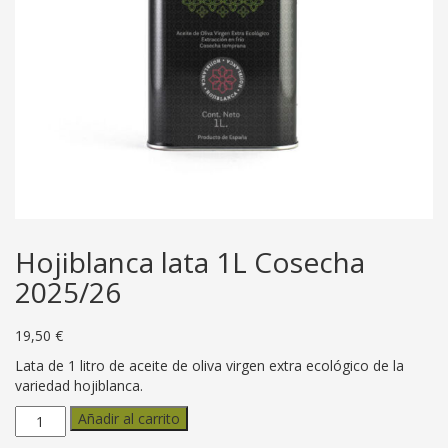
Hojiblanca lata 1L Cosecha
2025/26
19,50
€
Lata de 1 litro de aceite de oliva virgen extra ecológico de la
variedad hojiblanca.
Hojiblanca
Añadir al carrito
lata