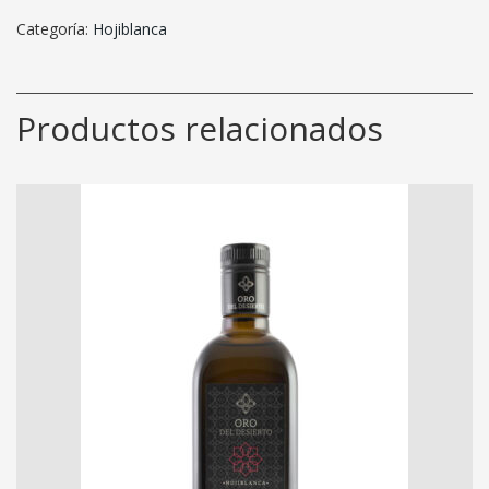
1L
Cosecha
Categoría:
Hojiblanca
2025/26
cantidad
Productos relacionados