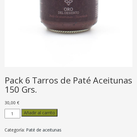
Pack 6 Tarros de Paté Aceitunas
150 Grs.
30,00
€
Pack
Añadir al carrito
6
Tarros
de
Categoría:
Paté de aceitunas
Paté