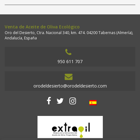
Aceitunas
150
Grs.
cantidad
Venta de Aceite de Oliva Ecológico
Oro del Desierto, Ctra. Nacional 340, km. 474. 04200 Tabernas (Almería),
Andalucía, España
950 611 707
orodeldesierto@orodeldesierto.com