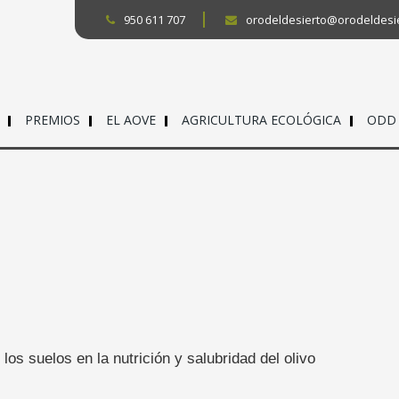
950 611 707
orodeldesierto@orodeldesi
PREMIOS
EL AOVE
AGRICULTURA ECOLÓGICA
ODD
los suelos en la nutrición y salubridad del olivo